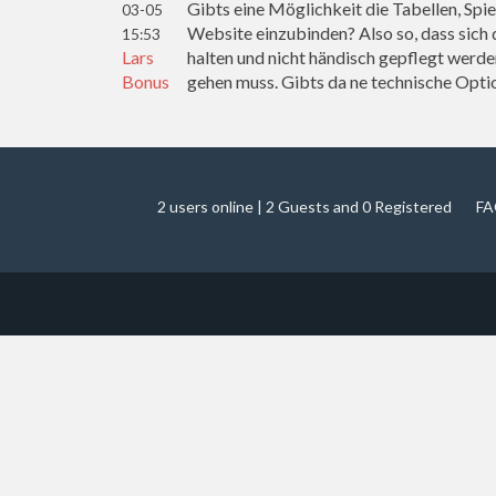
Gibts eine Möglichkeit die Tabellen, Spie
03-05
Website einzubinden? Also so, dass sich 
15:53
Lars
halten und nicht händisch gepflegt werd
Bonus
gehen muss. Gibts da ne technische Opti
2 users online | 2 Guests and 0 Registered
FA