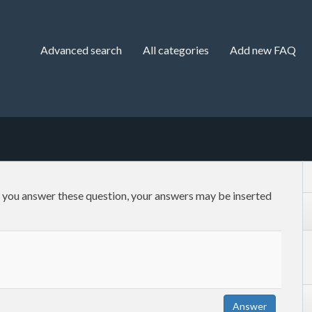
Advanced search
All categories
Add new FAQ
f you answer these question, your answers may be inserted
Answer