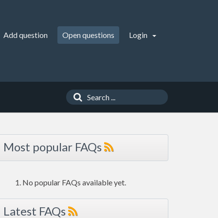
Add question
Open questions
Login
Most popular FAQs
No popular FAQs available yet.
Latest FAQs