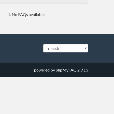
No FAQs available.
powered by
phpMyFAQ
2.9.13